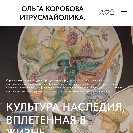
ОЛЬГА КОРОБОВА
ИТРУСМАЙОЛИКА.
Оригинальный декор дома в русской и итальянской
наследной традиции. Культура искусства, вплетенная в
современность, оформление и украшение больших и малых
пространств, универсальность и вдохновение канвы
КУЛЬТУРА НАСЛЕДИЯ,
ВПЛЕТЕННАЯ В
ЖИЗНЬ,